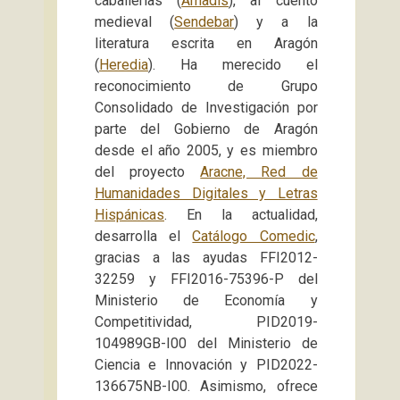
caballerías (
Amadís
), al cuento
medieval (
Sendebar
) y a la
literatura escrita en Aragón
(
Heredia
). Ha merecido el
reconocimiento de Grupo
Consolidado de Investigación por
parte del Gobierno de Aragón
desde el año 2005, y es miembro
del proyecto
Aracne, Red de
Humanidades Digitales y Letras
Hispánicas
. En la actualidad,
desarrolla el
Catálogo Comedic
,
gracias a las ayudas FFI2012-
32259 y FFI2016-75396-P del
Ministerio de Economía y
Competitividad, PID2019-
104989GB-I00 del Ministerio de
Ciencia e Innovación y PID2022-
136675NB-I00. Asimismo, ofrece