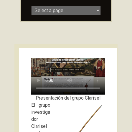
Skip
to
content
Presentación del grupo Clarisel
El grupo
investiga
dor
Clarisel