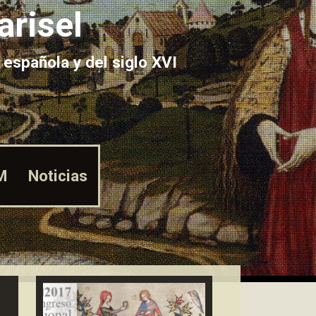
arisel
 española y del siglo XVI
M
Noticias