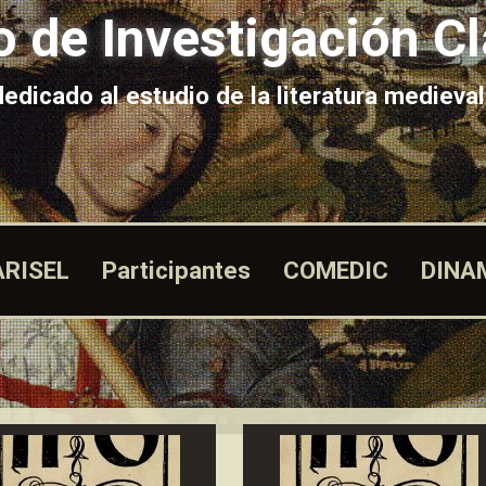
 de Investigación Cl
edicado al estudio de la literatura medieval
ARISEL
Participantes
COMEDIC
DINA