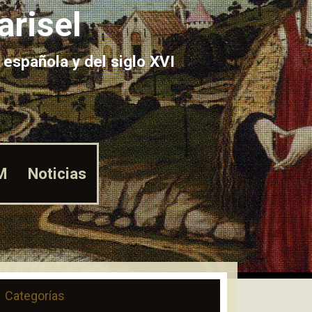
arisel
 española y del siglo XVI
M
Noticias
Categorías